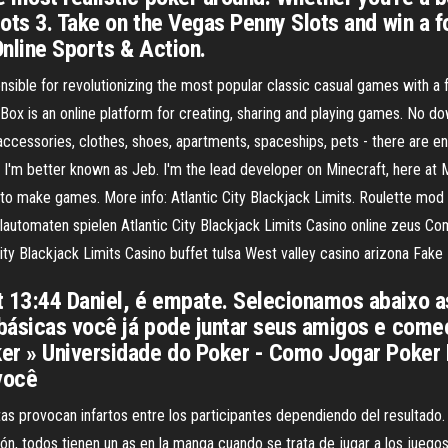
ots 3. Take on the Vegas Penny Slots and win a f
nline Sports & Action.
sible for revolutionizing the most popular classic casual games with a
Box is an online platform for creating, sharing and playing games. No dow
ccessories, clothes, shoes, apartments, spaceships, pets - there are e
I'm better known as Jeb. I'm the lead developer on Minecraft, here at 
o make games. More info: Atlantic City Blackjack Limits. Roulette mod
lautomaten spielen Atlantic City Blackjack Limits Casino online zeus C
ty Blackjack Limits Casino buffet tulsa West valley casino arizona Fake
13:44 Daniel, é empate. Selecionamos abaixo as
básicas você já pode juntar seus amigos e come
er » Universidade do Poker - Como Jogar Poker 
você
s provocan infartos entre los participantes dependiendo del resultado. N
n, todos tienen un as en la manga cuando se trata de jugar a los jueg