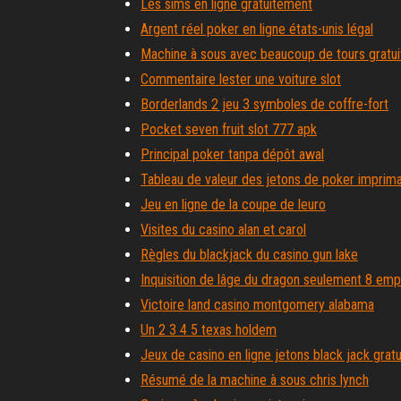
Les sims en ligne gratuitement
Argent réel poker en ligne états-unis légal
Machine à sous avec beaucoup de tours gratui
Commentaire lester une voiture slot
Borderlands 2 jeu 3 symboles de coffre-fort
Pocket seven fruit slot 777 apk
Principal poker tanpa dépôt awal
Tableau de valeur des jetons de poker imprim
Jeu en ligne de la coupe de leuro
Visites du casino alan et carol
Règles du blackjack du casino gun lake
Inquisition de lâge du dragon seulement 8 
Victoire land casino montgomery alabama
Un 2 3 4 5 texas holdem
Jeux de casino en ligne jetons black jack gratu
Résumé de la machine à sous chris lynch