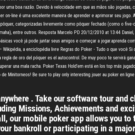
e por uma boa razão. Devido à velocidade em que as mãos são jogadas, 
r on-line é uma excelente maneira de aprender e aprimorar seu jogo.
o pôquer, categorizadas livremente como pôquer fechado (como o five-
ha), entre outros. Resposta Marcelo PD 20/12/2010 at 13:44 Daniel, 
ásicas você já pode juntar seus amigos e começar a jogar.aprenda co
ikipédia, a enciclopédia livre Regras do Poker - Tudo o que você Si ca
 la regla de oro del póquer es el autocontrol. De muy poco te servirá g
 superar una mala racha. Poker Texas Hold’em está en los top más jugado
o de Minitorneos! Be sure to play only interesting jouer au poker en lig
anywhere . Take our software tour and 
cluding Missions, Achievements and exc
all, our mobile poker app allows you to
your bankroll or participating in a majo