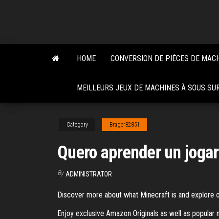
Skip
to
the
content
HOME
CONVERSION DE PIÈCES DE MACH
MEILLEURS JEUX DE MACHINES À SOUS SU
Category
Brager82851
Quero aprender un jogar
By
ADMINISTRATOR
Discover more about what Minecraft is and explore ou
Enjoy exclusive Amazon Originals as well as popular 