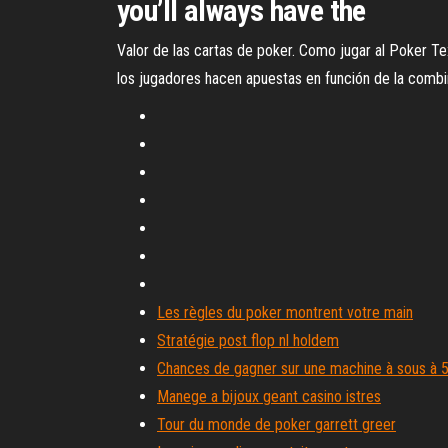
you’ll always have the
Valor de las cartas de poker. Como jugar al Poker T
los jugadores hacen apuestas en función de la comb
Les règles du poker montrent votre main
Stratégie post flop nl holdem
Chances de gagner sur une machine à sous à 5
Manege a bijoux geant casino istres
Tour du monde de poker garrett greer