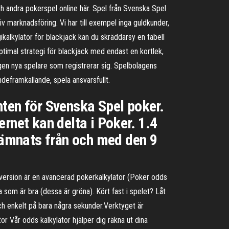
h andra pokerspel online här. Spel från Svenska Spel
v marknadsföring. Vi har till exempel inga guldkunder,
ikalkylator för blackjack kan du skräddarsy en tabell
ptimal strategi för blackjack med endast en kortlek,
gen nya spelare som registrerar sig. Spelbolagens
ndeframkallande, spela ansvarsfullt.
nten för Svenska Spel poker.
rnet kan delta i Poker. 1.4
nlämnats från och med den 9
 version är en avancerad pokerkalkylator (Poker odds
a som är bra (dessa är gröna). Kört fast i spelet? Låt
ch enkelt på bara några sekunder.Verktyget är
tor Vår odds kalkylator hjälper dig räkna ut dina