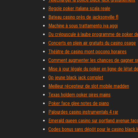
Regole poker italiana scala reale
Bateau casino près de jacksonville fl
Machine à sous trattamento iva aggi
Du crépuscule à laube programme de poker d
Concerts en plein air gratuits du casino osage
Théâtre de casino mont pocono horaires
Comment augmenter les chances de gagner su
Mise à jour légale du poker en ligne de létat 
Op jeune black jack complet
Meilleur récepteur de slot mobile madden
Texas holdem poker pires mains
Poker face glee notes de piano
Palourdes casino instrumentals 4 rar
Emerald queen casino sur portland avenue ta
Codes bonus sans dépôt pour le casino black l
Bonus gratuit de casino android sans dépôt