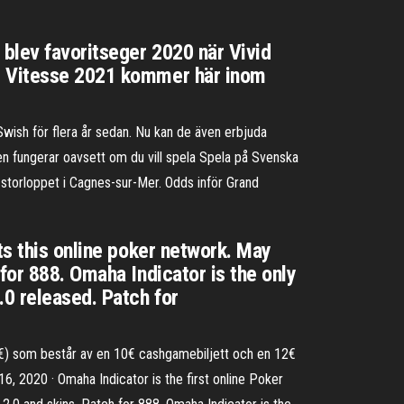
blev favoritseger 2020 när Vivid
de Vitesse 2021 kommer här inom
Swish för flera år sedan. Nu kan de även erbjuda
gen fungerar oavsett om du vill spela Spela på Svenska
storloppet i Cagnes-sur-Mer. Odds inför Grand
ts this online poker network. May
for 888. Omaha Indicator is the only
.0 released. Patch for
2€) som består av en 10€ cashgamebiljett och en 12€
16, 2020 · Omaha Indicator is the first online Poker