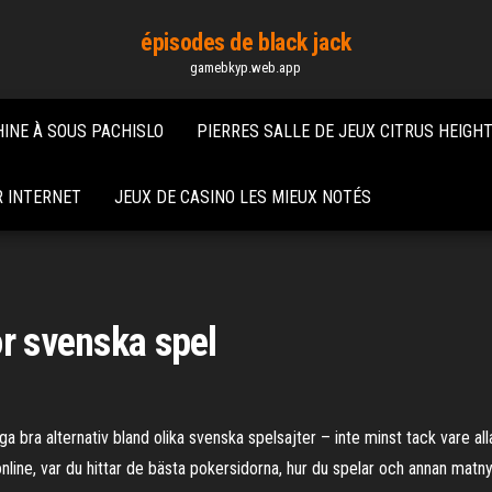
épisodes de black jack
gamebkyp.web.app
INE À SOUS PACHISLO
PIERRES SALLE DE JEUX CITRUS HEIGHT
R INTERNET
JEUX DE CASINO LES MIEUX NOTÉS
or svenska spel
a bra alternativ bland olika svenska spelsajter – inte minst tack vare al
ine, var du hittar de bästa pokersidorna, hur du spelar och annan matnyt