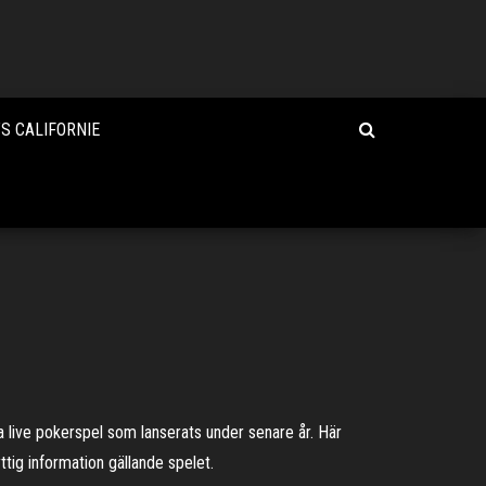
S CALIFORNIE
la live pokerspel som lanserats under senare år. Här
tig information gällande spelet.