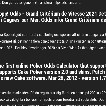
on. Den gör detta genom att simulera miljontals händer …
opp! Odds - Grand Critérium de Vitesse 2021 Det 
 i Cagnes-sur-Mer. Odds inför Grand Critérium 
ka Spel erbjöd som första spelbolag oss spelare att sätta in pengar via 
ommet då det kan ta flera bankdagar att ta ut sina vinster. In och utta
esse 2021 Det blev favoritseger 2020 när Vivid Wise As överlägset vann 
he first online Poker Odds Calculator that suppor
Supports Cake Poker version 2.0 and skins. Patch 
ts new Cake software. Mar 26, 2012 - version 1.7
svenska marknaden. Då du registrerar dig får du en bonus på 200 kr (2
 också väldigt bra bonusar för spelare som föredrar att spela slots. Dec 