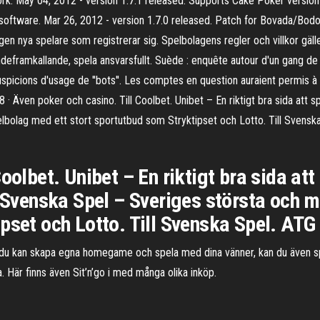
ork. May 04, 2012 - version 1.7.1 released. Supports Cake Poker version 
 software. Mar 26, 2012 - version 1.7.0 released. Patch for Bovada/Bod
en nya spelare som registrerar sig. Spelbolagens regler och villkor gälle
deframkallande, spela ansvarsfullt. Suède : enquête autour d'un gang d
spicions d'usage de ''bots''. Les comptes en question auraient permis 
· Även poker och casino. Till Coolbet. Unibet – En riktigt bra sida att sp
bolag med ett stort sportutbud som Stryktipset och Lotto. Till Svenska 
oolbet. Unibet – En riktigt bra sida att
. Svenska Spel – Sveriges största och 
pset och Lotto. Till Svenska Spel. ATG
du kan skapa egna homegame och spela med dina vänner, kan du även spe
Här finns även Sit’n’go i med många olika inköp.