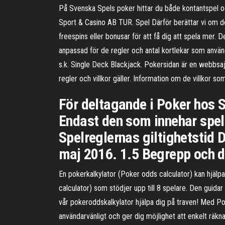
På Svenska Spels poker hittar du både kontantspel oc
Sport & Casino AB TUR. Spel Därför berättar vi om de 
freespins eller bonusar för att få dig att spela mer.
anpassad för de regler och antal kortlekar som använd
s.k. Single Deck Blackjack. Pokersidan är en webbsaj
regler och villkor gäller. Information om de villkor s
För deltagande i Poker hos S
Endast den som innehar spelk
Spelreglernas giltighetstid 
maj 2016. 1.5 Begrepp och de
En pokerkalkylator (Poker odds calculator) kan hjäl
calculator) som stödjer upp till 8 spelare. Den guidar
vår pokeroddskalkylator hjälpa dig på traven! Med Po
användarvänligt och ger dig möjlighet att enkelt räkna 