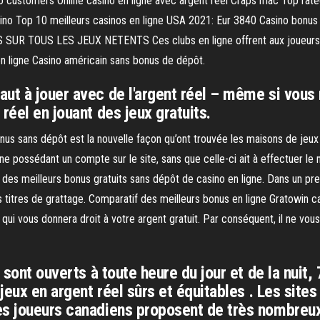
 customers Online casino en ligne avec argent reel Craps mac Top rated
asino Top 10 meilleurs casinos en ligne USA 2021: Eur 3840 Casino bon
 TOUS LES JEUX NETENTS Ces clubs en ligne offrent aux joueurs a L
en ligne Casino américain sans bonus de dépôt.
t à jouer avec de l'argent réel – même si vous n
réel en jouant des jeux gratuits.
onus sans dépôt est la nouvelle façon qu’ont trouvée les maisons de jeux en
ne possédant un compte sur le site, sans que celle-ci ait à effectuer le 
p des meilleurs bonus gratuits sans dépôt de casino en ligne. Dans un pr
 titres de grattage. Comparatif des meilleurs bonus en ligne Gratowin ca
 qui vous donnera droit à votre argent gratuit. Par conséquent, il ne vo
sont ouverts à toute heure du jour et de la nuit, 7
jeux en argent réel sûrs et équitables . Les sites
es joueurs canadiens proposent de très nombreux