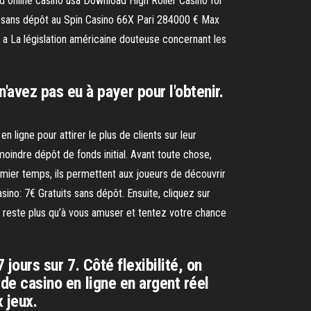
 online casino usa Download High Roller Casino for
us sans dépôt au Spin Casino 66X Pari 284000 € Max
a législation américaine douteuse concernant les
'avez pas eu à payer pour l'obtenir.
 ligne pour attirer le plus de clients sur leur
moindre dépôt de fonds initial. Avant toute chose,
emier temps, ils permettent aux joueurs de découvrir
sino: 7€ Gratuits sans dépôt. Ensuite, cliquez sur
us reste plus qu’à vous amuser et tentez votre chance
 jours sur 7. Côté flexibilité, on
 de casino en ligne en argent réel
 jeux.