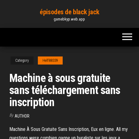
Skip
épisodes de black jack
to
gamebkyp.web.app
the
content
Category
Helf88339
Machine à sous gratuite
sans téléchargement sans
inscription
By
AUTHOR
Machine À Sous Gratuite Sans Inscription, Eux en ligne. All my
questions were combien gagne un buraliste sur les jeux a