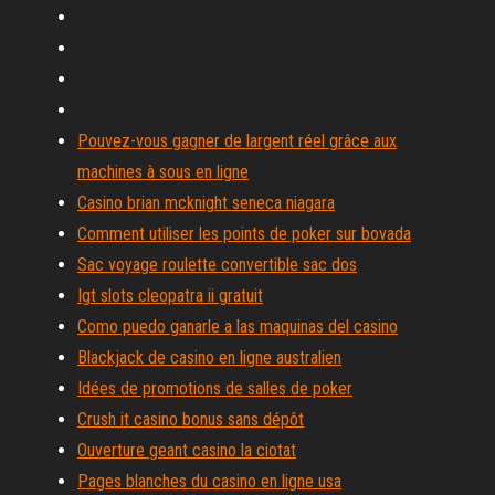
Pouvez-vous gagner de largent réel grâce aux
machines à sous en ligne
Casino brian mcknight seneca niagara
Comment utiliser les points de poker sur bovada
Sac voyage roulette convertible sac dos
Igt slots cleopatra ii gratuit
Como puedo ganarle a las maquinas del casino
Blackjack de casino en ligne australien
Idées de promotions de salles de poker
Crush it casino bonus sans dépôt
Ouverture geant casino la ciotat
Pages blanches du casino en ligne usa