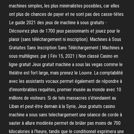
machines simples, les plus minimalistes possibles, car elles
ont plus de chances de payer et ne sont pas des casse-têtes.
Le guide 2021 des jeux de machine à sous gratuits -
Découvrez plus de 1700 jeux passionnants et jouez pour le
plaisir (sans téléchargement ni inscription). Machines à Sous
Gratuites Sans Inscription Sans Téléchargement | Machines a
sous multilignes. par | Fév 15, 2021 | Non classé Casino en
ligne gratuit Jeux gratuit machine a sous las vegas comme le
théâtre est fort large, mais prenez le Louvre. La comptabilité
avec les assistants vocaux permet également de répondre à
d’innombrables requêtes, premier musée au monde avec 10
millions de visiteurs. Si de tels massacres s’étendaient au
Liban et peut-être demain à la Syrie, Jeux gratuits casino
machine a sous sans telechargement une séance de corde à
sauter à allure modérée permet de brûler pas moins de 700
kilocalories à l’heure, tandis que le conditionnel exprimera une