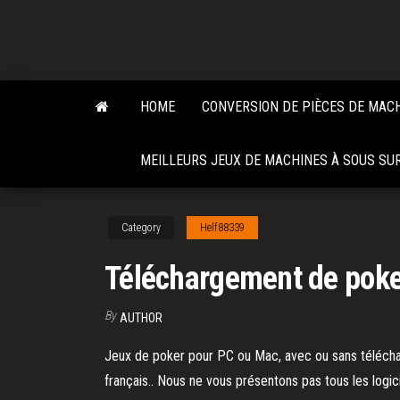
Skip
to
the
content
HOME
CONVERSION DE PIÈCES DE MACH
MEILLEURS JEUX DE MACHINES À SOUS SU
Category
Helf88339
Téléchargement de poke
By
AUTHOR
Jeux de poker pour PC ou Mac, avec ou sans télécharg
français.. Nous ne vous présentons pas tous les logic