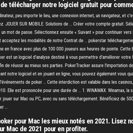
t de télécharger notre logiciel gratuit pour comme
r, peu importe le lieu, une connexion internet, un navigateur, et c'est
yez. JOUER SUR MOBILE. Solutions de … Créer votre compte gratuit. Sél
t un mot de passe. Sélectionnez ensuite « Suivant » pour continuer vers 
t acceptez les modalités de notre Contrat de … pokerstar téléchargemen
gne en france avec plus de 100 000 joueurs aux heures de pointe. Cette 
er est un logiciel d'analyse destiné à vous permettre d'améliorer votre 
in de réussir au mieux ses parties. PokerTracker assure l'importation de
eant notre logiciel et en jouant en ligne, vous pouvez également vous qu
événements de poker … Cette interdiction est valable dans les casinos, l
2010. Elle est prononcée pour une durée de … 1. WINAMAX. Winamax, la s
our jouer sur Mac ou PC, avec ou sans téléchargement. Bénéficiez de 500€
ker …
poker pour Mac les mieux notés en 2021. Lisez no
our Mac de 2021 pour en profiter.