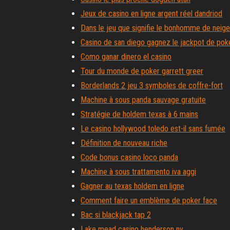
Jeux de casino en ligne argent réel dandriod
Dans le jeu que signifie le bonhomme de neig
Casino de san diego gagnez le jackpot de poke
Como ganar dinero el casino
Tour du monde de poker garrett greer
Borderlands 2 jeu 3 symboles de coffre-fort
Machine à sous panda sauvage gratuite
Stratégie de holdem texas à 6 mains
Le casino hollywood toledo est-il sans fumée
Définition de nouveau riche
Code bonus casino loco panda
Machine à sous trattamento iva aggi
Gagner au texas holdem en ligne
Comment faire un emblème de poker face
Bac si blackjack tap 2
Lake mead casino henderson nv