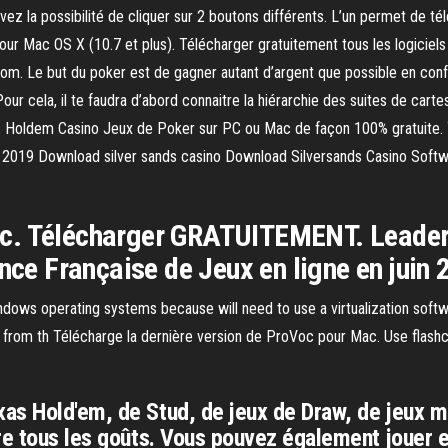
 avez la possibilité de cliquer sur 2 boutons différents. L’un permet de
our Mac OS X (10.7 et plus). Télécharger gratuitement tous les logiciels 
. Le but du poker est de gagner autant d’argent que possible en confr
our cela, il te faudra d’abord connaitre la hiérarchie des suites de cartes
as Holdem Casino Jeux de Poker sur PC ou Mac de façon 100% gratuite
 2019 Download silver sands casino Download Silversands Casino Software
c. Télécharger GRATUITEMENT. Leader f
nce Française de Jeux en ligne en juin 
ndows operating systems because will need to use a virtualization softwa
 from th Télécharge la dernière version de ProVoc pour Mac. Use flashc
s Hold'em, de Stud, de jeux de Draw, de jeux mi
re tous les goûts. Vous pouvez également jouer e