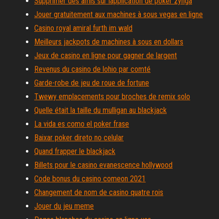
Supprimer des amis sur lapplication de poker zynga
Jouer gratuitement aux machines à sous vegas en ligne
Casino royal amiral furth im wald
Meilleurs jackpots de machines à sous en dollars
Jeux de casino en ligne pour gagner de largent
Revenus du casino de lohio par comté
Garde-robe de jeu de roue de fortune
Twewy emplacements pour broches de remix solo
Quelle était la taille du mulligan au blackjack
La vida es como el poker frase
Baixar poker direto no celular
Quand frapper le blackjack
Billets pour le casino evanescence hollywood
Code bonus du casino comeon 2021
Changement de nom de casino quatre rois
Jouer du jeu meme