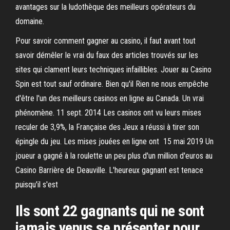
avantages sur la ludothèque des meilleurs opérateurs du
domaine.
Pour savoir comment gagner au casino, il faut avant tout
savoir démêler le vrai du faux des articles trouvés sur les
sites qui clament leurs techniques infaillibles. Jouer au Casino
Spin est tout sauf ordinaire. Bien qu'il Rien ne nous empêche
d'être l'un des meilleurs casinos en ligne au Canada. Un vrai
phénomène. 11 sept. 2014 Les casinos ont vu leurs mises
reculer de 3,9%, la Française des Jeux a réussi à tirer son
épingle du jeu. Les mises jouées en ligne ont 15 mai 2019 Un
joueur a gagné à la roulette un peu plus d'un million d'euros au
Casino Barrière de Deauville. L'heureux gagnant est tenace
puisqu'il s'est
Ils sont 22 gagnants qui ne sont
jamais venus se présenter pour