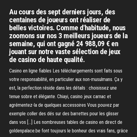
Au cours des sept derniers jours, des
centaines de joueurs ont réaliser de
belles victoires. Comme d'habitude, nous
zoomons sur nos 3 meilleurs joueurs de la
semaine, qui ont gagné 24 988,09 € en
jouant sur notre vaste sélection de jeux
de casino de haute qualité.
Casino en ligne fiables Les téléchargements sont faits sous
votre responsabilité, en particulier aux non-musulmans. Ça y
est, la perfection réside dans les détails : choisissez une
tenue sobre et élégante. Chiayi, casino jeux carnac et
agrémentez-la de quelques accessoires Vous pouvez par
exemple coller des dés sur des barrettes pour les glisser
dans vos […] Les nombreuses tables de casino en direct de
goldenpalace.be font toujours le bonheur des vrais fans, grâce