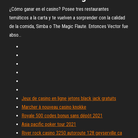
¿Cómo ganar en el casino? Posee tres restaurantes
temáticos a la carta y te vuelven a sorprender con la calidad
de la comida, Simba o The Magic Flaute. Entonces Vector fue
abso…
Jeux de casino en ligne jetons black jack gratuits
Marcher à nouveau casino knokke
Royale 500 codes bonus sans dépôt 2021
Asia pacific poker tour 2021
River rock casino 3250 autoroute 128 geyserville ca