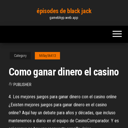
Skip
épisodes de black jack
to
gamebkyp.web.app
the
content
Category
Millay56413
Como ganar dinero el casino
By
PUBLISHER
4. Los mejores juegos para ganar dinero con el casino online
¿Existen mejores juegos para ganar dinero en el casino
online? Aquí hay un debate para años y décadas, que incluso
mantenemos a diario en el equipo de CasinoComparador. Y es