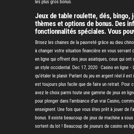
les plus gros bonus.
Jeux de table roulette, dés, bingo, 
thèmes et options de bonus. Des in
fonctionnalités spéciales. Vous pou
Brisez les chaines de la pauvreté grâce au dieu chin
à changer votre situation financière en vous servant 
en ligne qui offrent des jeux asiatiques, ceux qui on
un style occidental. Dec 17, 2020 · Casino en ligne 
qu’étaler le plaisir Parlant du jeu en argent réel il 
est toujours plus facile que de faire un retrait. Pour
avez le choix parmi toute une gamme de jeux en ligne
pour plonger dans l'ambiance d'un vrai Casino, comme
enseignent. Une fois que vous êtes prêt à jouer de l’a
bonus. Il existe beaucoup de jeux de machine a sous e
sortent du lot ! Beaucoup de joueurs de casino en lig