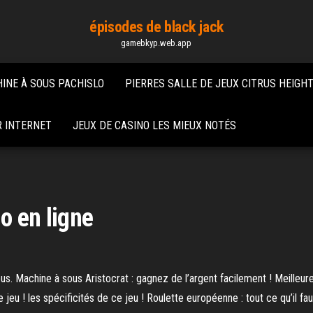
épisodes de black jack
gamebkyp.web.app
INE À SOUS PACHISLO
PIERRES SALLE DE JEUX CITRUS HEIGHT
R INTERNET
JEUX DE CASINO LES MIEUX NOTÉS
o en ligne
. Machine à sous Aristocrat : gagnez de l’argent facilement ! Meilleure 
 jeu ! les spécificités de ce jeu ! Roulette européenne : tout ce qu’il fau