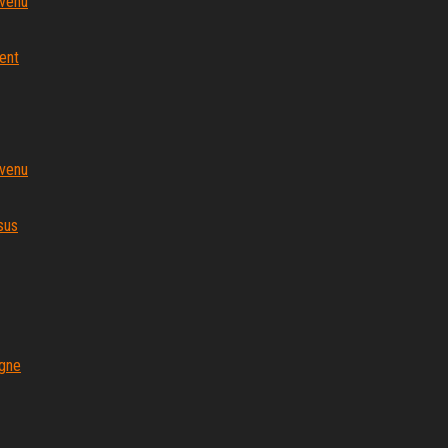
evenu
gent
evenu
sus
igne