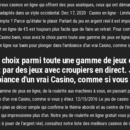
breux casinos en ligne qui offrent des jeux asiatiques, ceux qui ont déma
é adaptés dans un style occidental. Dec 17, 2020 · Casino en ligne - Limi
e ? Parce qu’étaler le plaisir Parlant du jeu en argent réel il est impor
en ligne de €5 est toujours plus facile que de faire un retrait. Pour c
 Au Casino bwin, vous avez le choix parmi toute une gamme de jeux en lign
n ligne sur bwin pour plonger dans l'ambiance d'un vrai Casino, comme si
 choix parmi toute une gamme de jeux en
par des jeux avec croupiers en direct. 
iance d'un vrai Casino, comme si vous 
amme de jeux en ligne, de la roulette aux machines à sous, en passant p
e d'un vrai Casino, comme si vous y étiez. 12/15/2016 Le jeu de casino
e-plan un décor simple qui confirme le thème abordé et au centre de l'in
 qui impressionne plus d'un. Notre jeu de roulette en ligne gratuit vous
 jouer de l’argent réel, consultez notre liste des meilleurs casinos de r