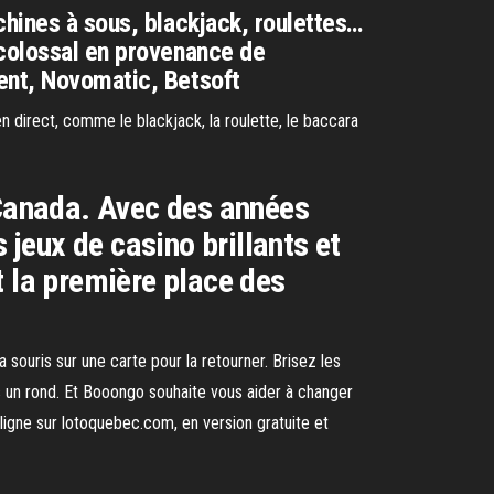
chines à sous, blackjack, roulettes…
 colossal en provenance de
ent, Novomatic, Betsoft
n direct, comme le blackjack, la roulette, le baccara
 Canada. Avec des années
 jeux de casino brillants et
t la première place des
souris sur une carte pour la retourner. Brisez les
s un rond. Et Booongo souhaite vous aider à changer
ligne sur lotoquebec.com, en version gratuite et