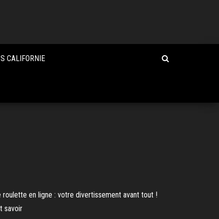
S CALIFORNIE
roulette en ligne : votre divertissement avant tout !
t savoir