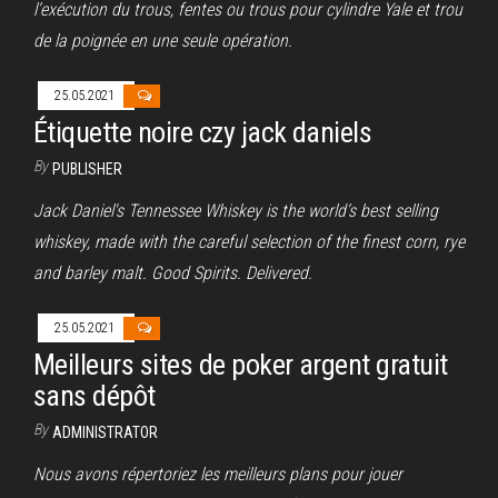
l’exécution du trous, fentes ou trous pour cylindre Yale et trou
de la poignée en une seule opération.
25.05.2021
Étiquette noire czy jack daniels
By
PUBLISHER
Jack Daniel's Tennessee Whiskey is the world’s best selling
whiskey, made with the careful selection of the finest corn, rye
and barley malt. Good Spirits. Delivered.
25.05.2021
Meilleurs sites de poker argent gratuit
sans dépôt
By
ADMINISTRATOR
Nous avons répertoriez les meilleurs plans pour jouer