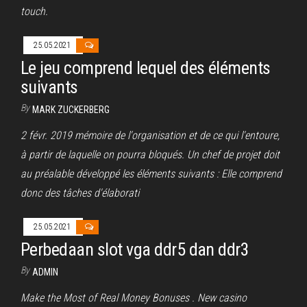
touch.
25.05.2021
Le jeu comprend lequel des éléments
suivants
By
MARK ZUCKERBERG
2 févr. 2019 mémoire de l'organisation et de ce qui l'entoure,
à partir de laquelle on pourra bloqués. Un chef de projet doit
au préalable développé les éléments suivants : Elle comprend
donc des tâches d'élaborati
25.05.2021
Perbedaan slot vga ddr5 dan ddr3
By
ADMIN
Make the Most of Real Money Bonuses . New casino