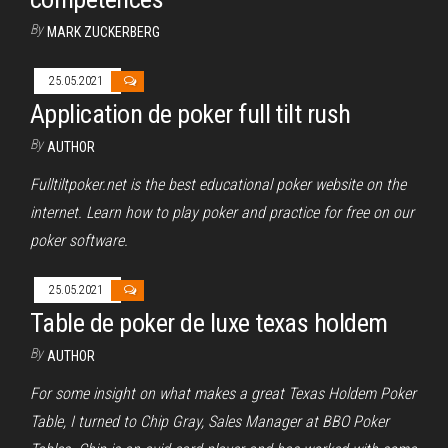
By
MARK ZUCKERBERG
25.05.2021
Application de poker full tilt rush
By
AUTHOR
Fulltiltpoker.net is the best educational poker website on the
internet. Learn how to play poker and practice for free on our
poker software.
25.05.2021
Table de poker de luxe texas holdem
By
AUTHOR
For some insight on what makes a great Texas Holdem Poker
Table, I turned to Chip Gray, Sales Manager at BBO Poker