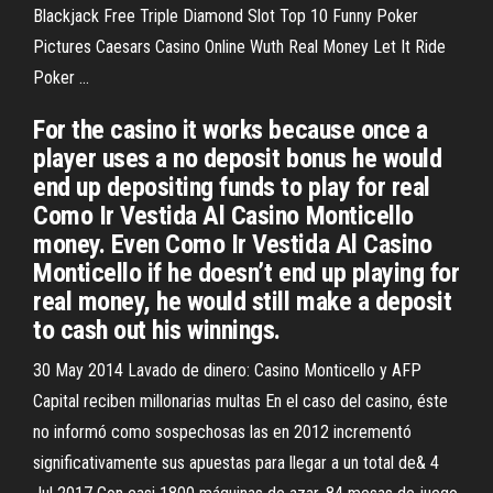
Blackjack Free Triple Diamond Slot Top 10 Funny Poker
Pictures Caesars Casino Online Wuth Real Money Let It Ride
Poker …
For the casino it works because once a
player uses a no deposit bonus he would
end up depositing funds to play for real
Como Ir Vestida Al Casino Monticello
money. Even Como Ir Vestida Al Casino
Monticello if he doesn’t end up playing for
real money, he would still make a deposit
to cash out his winnings.
30 May 2014 Lavado de dinero: Casino Monticello y AFP
Capital reciben millonarias multas En el caso del casino, éste
no informó como sospechosas las en 2012 incrementó
significativamente sus apuestas para llegar a un total de& 4