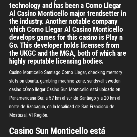
technology and has been a Como Llegar
Al Casino Monticello major trendsetter in
the industry. Another notable company
which Como Llegar Al Casino Monticello
develops games for this casino is Play n
Go. This developer holds licenses from
the UKGC and the MGA, both of which are
highly reputable licensing bodies.
Casino Monticello Santiago Como Llegar, checking memory
slots on ubuntu, gambling machine zone, sundsvall sweden
casino cÓmo llegar Casino Sun Monticello está ubicado en
Panamericana Sur, a 57 km al sur de Santiago y a 20 km al
norte de Rancagua, en la localidad de San Francisco de
Mostazal, VI Región.
Casino Sun Monticello está