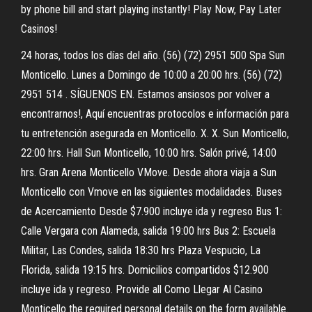
by phone bill and start playing instantly! Play Now, Pay Later
Casinos!
24 horas, todos los días del año. (56) (72) 2951 500 Spa Sun
Monticello. Lunes a Domingo de 10:00 a 20:00 hrs. (56) (72)
2951 514 . SÍGUENOS EN. Estamos ansiosos por volver a
encontrarnos!, Aquí encuentras protocolos e información para
tu entretención asegurada en Monticello. X. X. Sun Monticello,
22:00 hrs. Hall Sun Monticello, 10:00 hrs. Salón privé, 14:00
hrs. Gran Arena Monticello VMove. Desde ahora viaja a Sun
Monticello con Vmove en las siguientes modalidades. Buses
de Acercamiento Desde $7.900 incluye ida y regreso Bus 1:
Calle Vergara con Alameda, salida 19:00 hrs Bus 2: Escuela
Militar, Las Condes, salida 18:30 hrs Plaza Vespucio, La
Florida, salida 19:15 hrs. Domicilios compartidos $12.900
incluye ida y regreso. Provide all Como Llegar Al Casino
Monticello the required personal details on the form available.