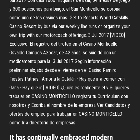
Jul 2017 Con casi 1800 máquinas de azar, 84 mesas de juego
y 300 posiciones para bingo, el Sun Monticello se corona
como uno de los casinos más Get to Resorts World Catskills
Casino Resort by bus via our weekly line runs or organize your
own trip with our motorcoach offerings. 3 Jul 2017 [VIDEO]
Exclusivo: El registro del tiroteo en el Casino Monticello.
Osvaldo Campos Azócar, de 42 años, se suicidó con un
medicamento para la 3 Jul 2017 Según información
preliminar alojaba desde el viernes en el Casino Ramiro ·
Fiestas Patrias · Amor a la Catalán · Hay que ir a comer con
Gana · Hay que ir [ VIDEO] ¿Quién es realmente el v Si quieres
trabajar en CASINO MONTICELLO registra tu Currriculum con
nosotros y Escriba el nombre de la empresa Ver Candidatos y
ofertas de empleo para trabajar en CASINO MONTICELLO
como Ir a directorio de empresas
It has continually embraced modern