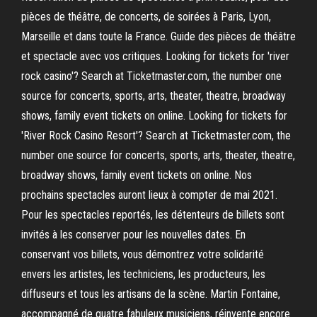
pièces de théâtre, de concerts, de soirées à Paris, Lyon,
Marseille et dans toute la France. Guide des pièces de théâtre
et spectacle avec vos critiques. Looking for tickets for 'river
rock casino'? Search at Ticketmaster.com, the number one
source for concerts, sports, arts, theater, theatre, broadway
shows, family event tickets on online. Looking for tickets for
'River Rock Casino Resort'? Search at Ticketmaster.com, the
number one source for concerts, sports, arts, theater, theatre,
broadway shows, family event tickets on online. Nos
prochains spectacles auront lieux à compter de mai 2021.
Pour les spectacles reportés, les détenteurs de billets sont
invités à les conserver pour les nouvelles dates. En
conservant vos billets, vous démontrez votre solidarité
envers les artistes, les techniciens, les producteurs, les
diffuseurs et tous les artisans de la scène. Martin Fontaine,
accompagné de quatre fabuleux musiciens, réinvente encore